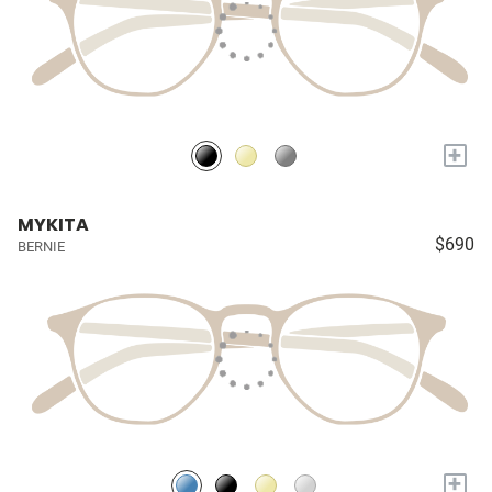
+
MYKITA
$690
BERNIE
+