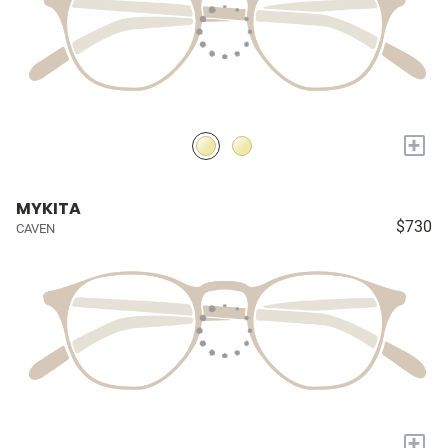
+
MYKITA
$730
CAVEN
+