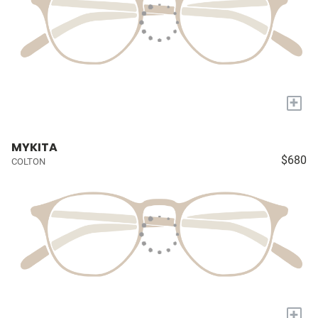
+
MYKITA
$680
COLTON
+