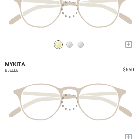
+
MYKITA
$660
BJELLE
+