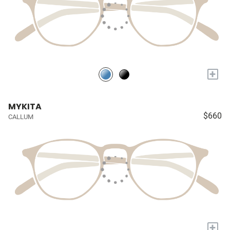
+
MYKITA
$660
CALLUM
+