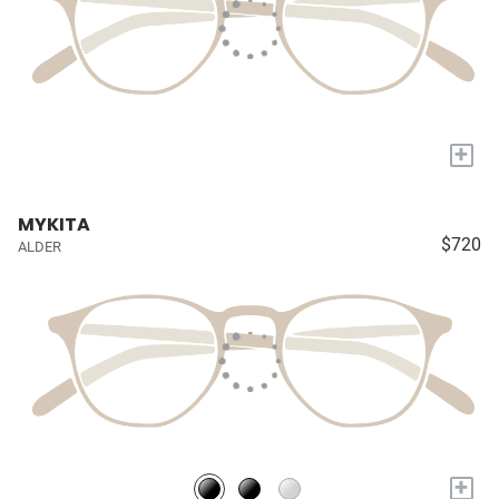
+
MYKITA
$720
ALDER
+