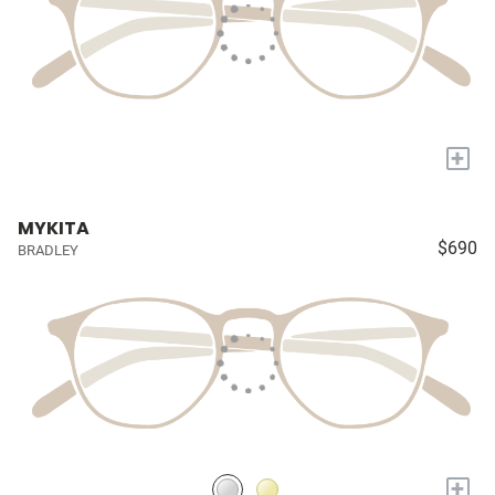
+
MYKITA
$690
BRADLEY
+