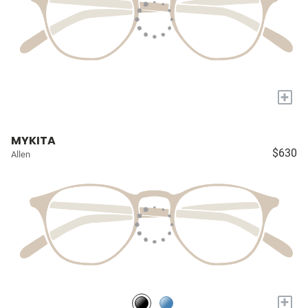
+
MYKITA
$630
Allen
+