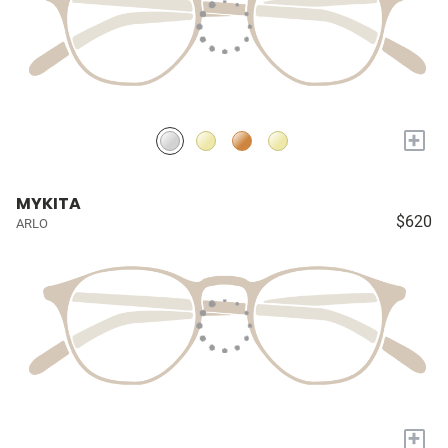
+
MYKITA
$620
ARLO
+