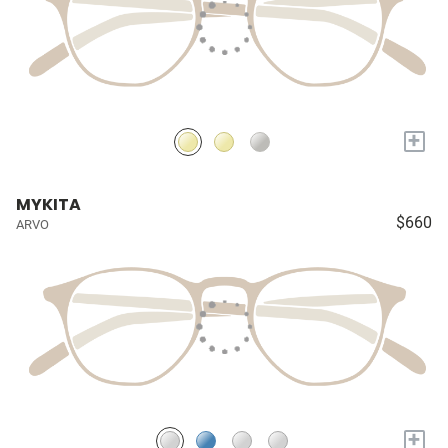
+
MYKITA
$660
ARVO
+