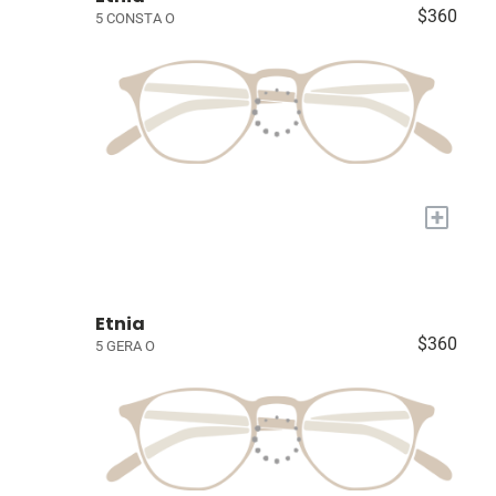
$360
5 CONSTA O
+
Etnia
$360
5 GERA O