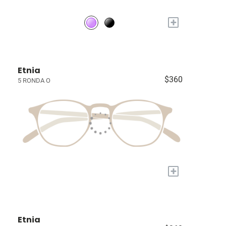
+
Etnia
$360
5 RONDA O
+
Etnia