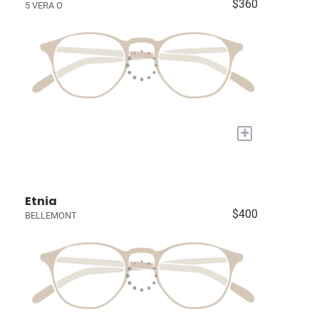
$360
5 VERA O
+
Etnia
$400
BELLEMONT