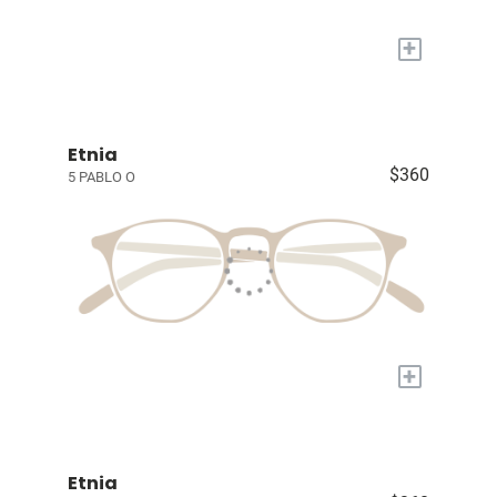
+
Etnia
$360
5 PABLO O
+
Etnia