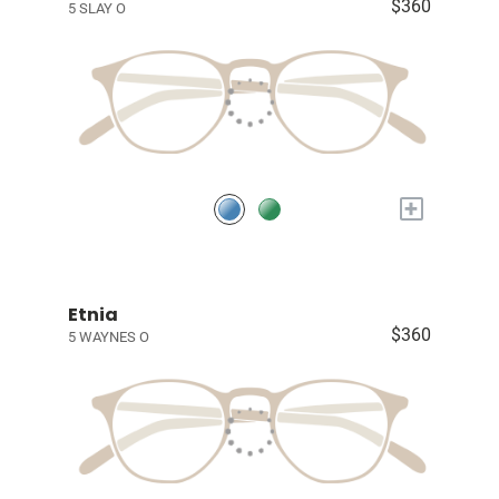
$360
5 SLAY O
+
Etnia
$360
5 WAYNES O