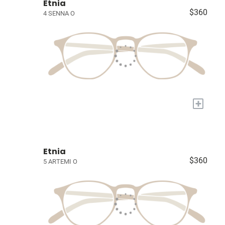
Etnia
$360
4 SENNA O
+
Etnia
$360
5 ARTEMI O