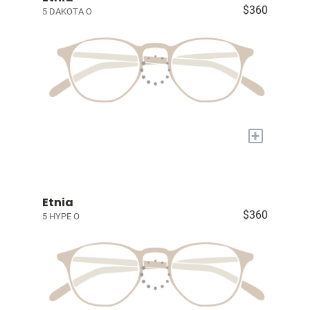
$360
5 DAKOTA O
+
Etnia
$360
5 HYPE O