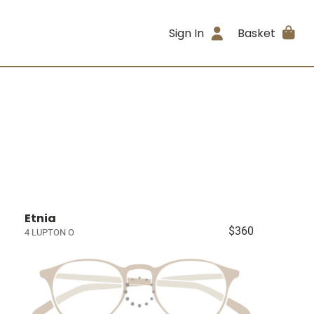
Sign In
Basket
Etnia
$360
4 LUPTON O