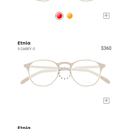
+
Etnia
$360
5 CAREY O
+
Etnia