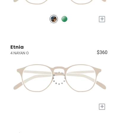
+
Etnia
$360
4 NAYAN O
+