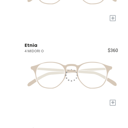
+
Etnia
$360
4 MIDORI O
+