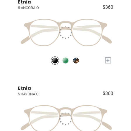
Etnia
$360
5 ANCORA O
+
Etnia
$360
5 BAYONA O