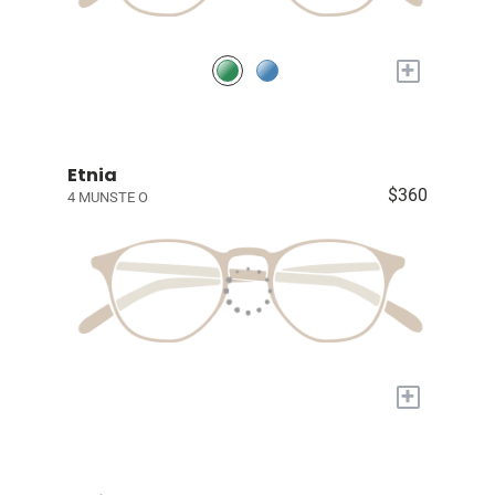
+
Etnia
$360
4 MUNSTE O
+