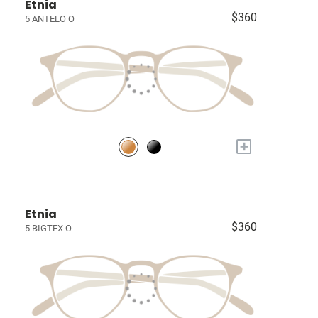
Etnia
$360
5 ANTELO O
+
Etnia
$360
5 BIGTEX O