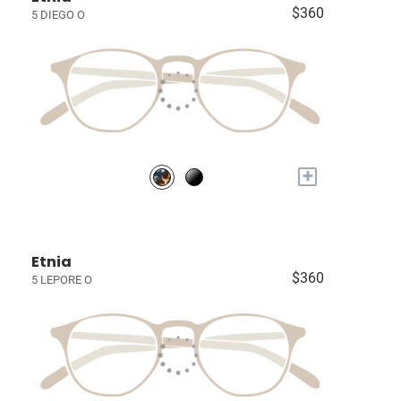
$360
5 DIEGO O
+
Etnia
$360
5 LEPORE O