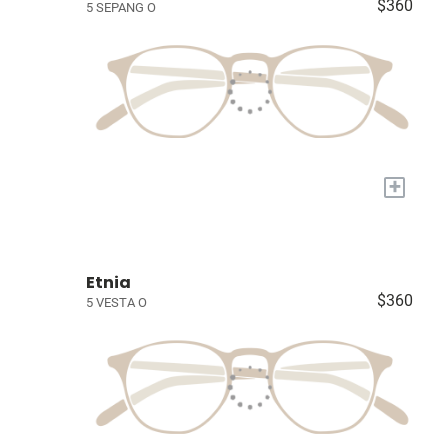
$360
5 SEPANG O
+
Etnia
$360
5 VESTA O