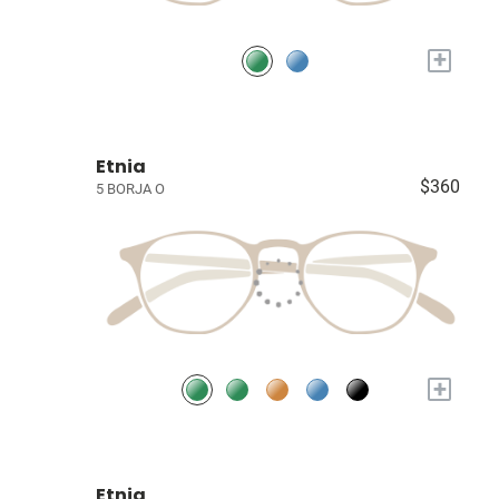
+
Etnia
$360
5 BORJA O
+
Etnia