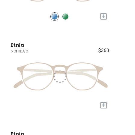
+
Etnia
$360
5 CHIBA O
+
Etnia