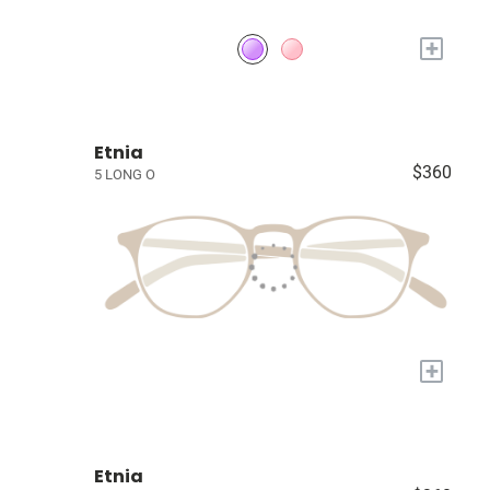
+
Etnia
$360
5 LONG O
+
Etnia